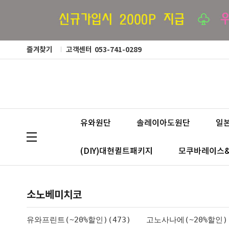
즐겨찾기
고객센터
053-741-0289
유와원단
솔레이아도원단
일
(DIY)대현퀼트패키지
모쿠바레이스
소노베미치코
유와프린트(~20%할인)(473)
고노사나에(~20%할인)(