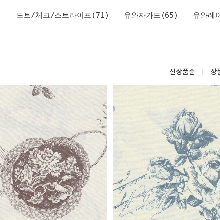
)
도트/체크/스트라이프(71)
유와자가드(65)
유와레이
신상품순
상