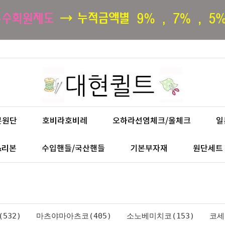
본원단
호비라호비레
오하라선염체크/울체크
일
&리본
수입핸들/국산핸들
기본부자재
원단세트
532)
마츠야마아츠코(405)
소노베미치코(153)
코세