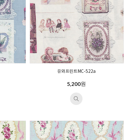
유와프린트MC-522a
원
5,200