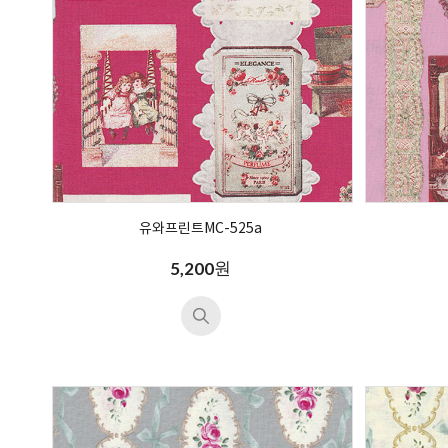
유와프린트MC-525a
원
5,200