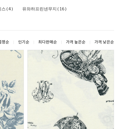
스(4)
유와하프린넨무지(16)
품명순
인기순
최다판매순
가격 높은순
가격 낮은순