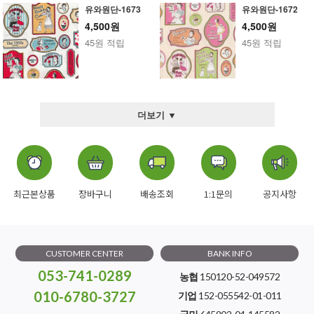
유와원단-1673
유와원단-1672
4,500원
4,500원
45원 적립
45원 적립
더보기 ▼
최근본상품
장바구니
배송조회
1:1문의
공지사항
CUSTOMER CENTER
BANK INFO
053-741-0289
농협
150120-52-049572
010-6780-3727
기업
152-055542-01-011