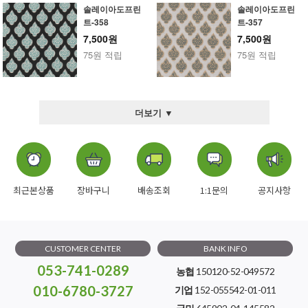
솔레이아도프린
솔레이아도프린
트-358
트-357
7,500원
7,500원
75원 적립
75원 적립
더보기 ▼
최근본상품
장바구니
배송조회
1:1문의
공지사항
CUSTOMER CENTER
BANK INFO
053-741-0289
농협
150120-52-049572
010-6780-3727
기업
152-055542-01-011