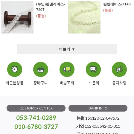
(수입)린넨레이스-
린넨레이스-7148
7207
(품절)
(품절)
더보기 ▼
최근본상품
장바구니
배송조회
1:1문의
공지사항
CUSTOMER CENTER
BANK INFO
053-741-0289
농협
150120-52-049572
010-6780-3727
기업
152-055542-01-011