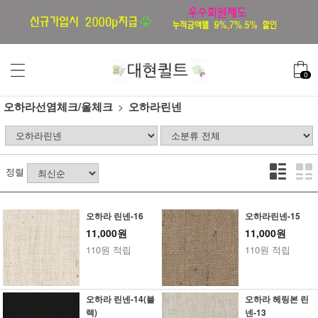
0
오하라선염체크/울체크
오하라린넨
정렬
오하라 린넨-16
오하라린넨-15
11,000원
11,000원
110원 적립
110원 적립
오하라 린넨-14(블
오하라 헤링본 린
랙)
넨-13