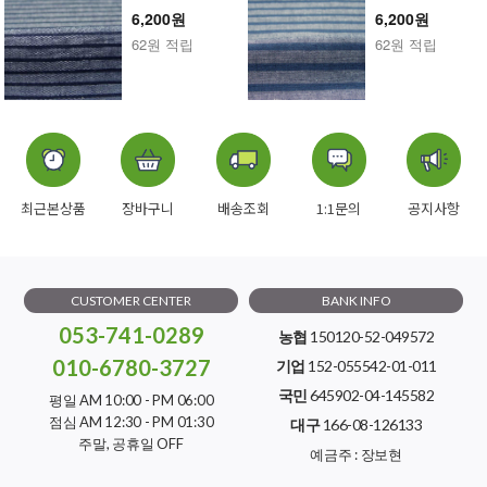
6,200원
6,200원
62원 적립
62원 적립
최근본상품
장바구니
배송조회
1:1문의
공지사항
CUSTOMER CENTER
BANK INFO
053-741-0289
농협
150120-52-049572
010-6780-3727
기업
152-055542-01-011
국민
645902-04-145582
평일 AM 10:00 - PM 06:00
점심 AM 12:30 - PM 01:30
대구
166-08-126133
주말, 공휴일 OFF
예금주 : 장보현