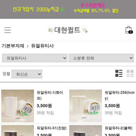
0
기본부자재
듀얼듀티사
정렬
듀알듀티-1(화이
듀알듀티-256(ivor
트)
y)
3,500원
3,500원
35원 적립
35원 적립
듀알듀티-51(진밤)
듀알듀티-2(블랙)
3,500원
3,500원