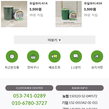
듀알듀티-61A
듀알듀티-63A
3,500원
3,500원
35원 적립
35원 적립
더보기 ▼
최근본상품
장바구니
배송조회
1:1문의
공지사항
CUSTOMER CENTER
BANK INFO
053-741-0289
농협
150120-52-049572
010-6780-3727
기업
152-055542-01-011