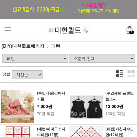
0
(DIY)대현퀼트패키지
패턴
정렬
(수입패턴)강아지
(수입패턴)포켓있
커플
는조끼
7,000원
13,000원
70원 적립
130원 적립
(패턴)마더구스자
(패턴)키친자수도
수패턴(12종)
안(12패턴)