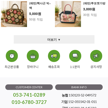
(패턴)핵사곤 빅~
(패턴)투포켓가방
백
3,000원
5,000원
30원 적립
50원 적립
더보기 ▼
최근본상품
장바구니
배송조회
1:1문의
공지사항
CUSTOMER CENTER
BANK INFO
053-741-0289
농협
150120-52-049572
010-6780-3727
기업
152-055542-01-011