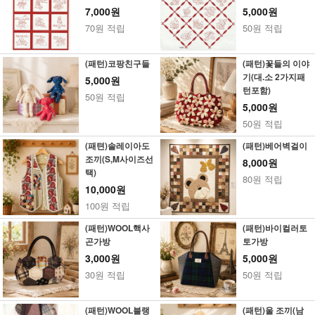
7,000원
5,000원
70원 적립
50원 적립
(패턴)코팡친구들
(패턴)꽃들의 이야
기(대.소 2가지패
5,000원
턴포함)
50원 적립
5,000원
50원 적립
(패텬)솔레이아도
(패턴)베어벽걸이
조끼(S,M사이즈선
8,000원
택)
80원 적립
10,000원
100원 적립
(패턴)WOOL핵사
(패턴)바이컬러토
곤가방
토가방
3,000원
5,000원
30원 적립
50원 적립
(패턴)WOOL블랭
(패턴)울 조끼(남