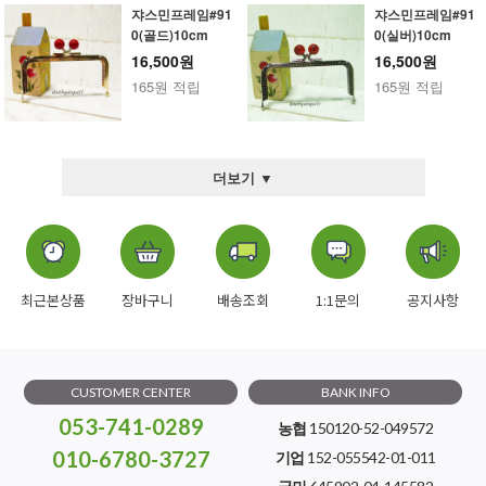
쟈스민프레임#91
쟈스민프레임#91
0(골드)10cm
0(실버)10cm
16,500원
16,500원
165원 적립
165원 적립
더보기 ▼
최근본상품
장바구니
배송조회
1:1문의
공지사항
CUSTOMER CENTER
BANK INFO
053-741-0289
농협
150120-52-049572
010-6780-3727
기업
152-055542-01-011