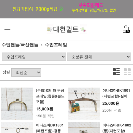
0
수입핸들/국산핸들
수입프레임
정렬
(수입)호비라 무공
이나즈마BK1801
프레임(청동)(본드
(패턴포함)-실버
포함)
25,000원
15,000원
250원 적립
150원 적립
이나즈마BK1801
이나즈마BK-1802
(패턴포함)-청동
(동)(패턴포함)