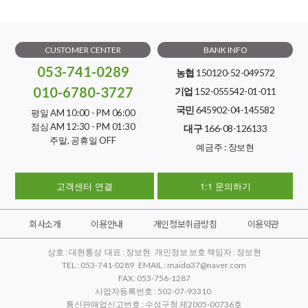
CUSTOMER CENTER
BANK INFO
053-741-0289
농협
150120-52-049572
010-6780-3727
기업
152-055542-01-011
국민
645902-04-145582
평일 AM 10:00 - PM 06:00
점심 AM 12:30 - PM 01:30
대구
166-08-126133
주말, 공휴일 OFF
예금주 : 장보현
고객센터 연결
1:1 문의하기
회사소개
이용안내
개인정보취급방침
이용약관
상호 : 대현통상 대표 : 장보현 개인정보 보호 책임자 : 장보현
TEL : 053-741-0289 EMAIL : maido37@naver.com
FAX: 053-756-1287
사업자등록번호 : 502-07-93310
통신판매업신고번호 : 수성구청 제2005-00736호