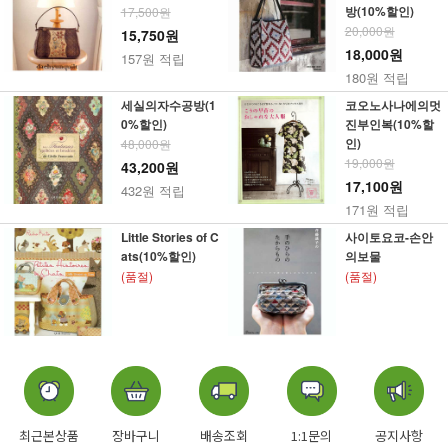
방(10%할인)
17,500원
20,000원
15,750원
18,000원
157원 적립
180원 적립
세실의자수공방(1
코오노사나에의멋
0%할인)
진부인복(10%할
인)
48,000원
19,000원
43,200원
17,100원
432원 적립
171원 적립
Little Stories of C
사이토요코-손안
ats(10%할인)
의보물
(품절)
(품절)
최근본상품
장바구니
배송조회
1:1문의
공지사항