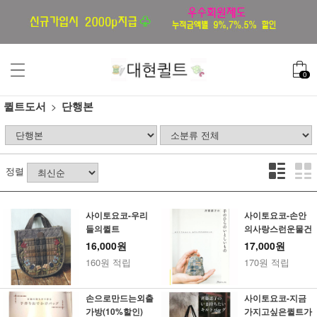
0
퀼트도서
단행본
정렬
사이토요코-우리
사이토요코-손안
들의퀼트
의사랑스런운물건
16,000원
17,000원
160원 적립
170원 적립
손으로만드는외출
사이토요코-지금
가방(10%할인)
가지고싶은퀼트가