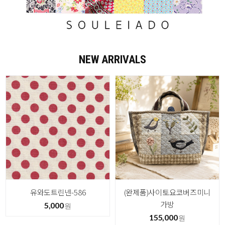
NEW ARRIVALS
유와도트린넨-586
(완제품)사이토요코버즈미니
가방
5,000
원
155,000
원