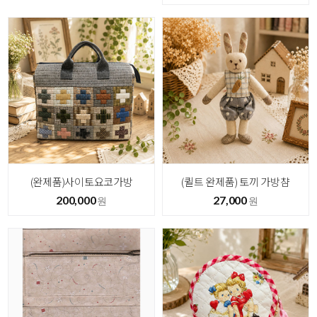
(완제품)사이토요코가방
(퀼트 완제품) 토끼 가방챰
200,000
27,000
원
원