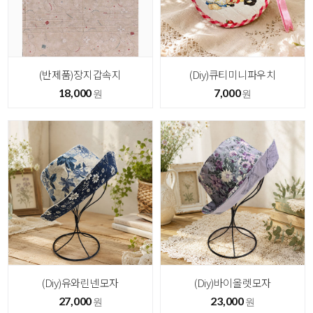
(반제품)장지갑속지
(Diy)큐티미니파우치
18,000
7,000
원
원
(Diy)유와린넨모자
(Diy)바이올렛모자
27,000
23,000
원
원