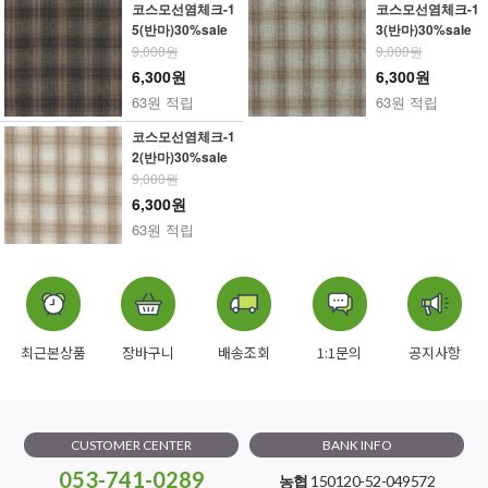
코스모선염체크-1
코스모선염체크-1
5(반마)30%sale
3(반마)30%sale
9,000원
9,000원
6,300원
6,300원
63원 적립
63원 적립
코스모선염체크-1
2(반마)30%sale
9,000원
6,300원
63원 적립
최근본상품
장바구니
배송조회
1:1문의
공지사항
CUSTOMER CENTER
BANK INFO
053-741-0289
농협
150120-52-049572