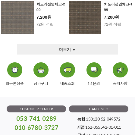
치도리선염체크-2
치도리선염체크-1
00
99
7,200원
7,200원
72원 적립
72원 적립
더보기 ▼
최근본상품
장바구니
배송조회
1:1문의
공지사항
CUSTOMER CENTER
BANK INFO
053-741-0289
농협
150120-52-049572
010-6780-3727
기업
152-055542-01-011