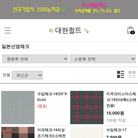
0
일본선염체크
정렬
수입체크-18(55*9
미국크리스마스체
0cm)
크-165(대폭)(소매
전용)
(품절)
10,000원
100원 적립
미국체크-164(성
수입체크-17
조기체크)(소매전
7,500원