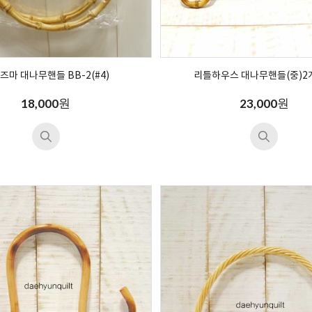
즈마 대나무핸들 BB-2(#4)
리틀하우스 대나무핸들(중)2
원
원
18,000
23,000