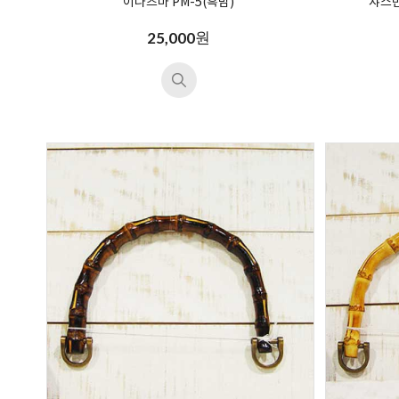
이나즈마 PM-5(흑밤)
쟈스민
원
25,000