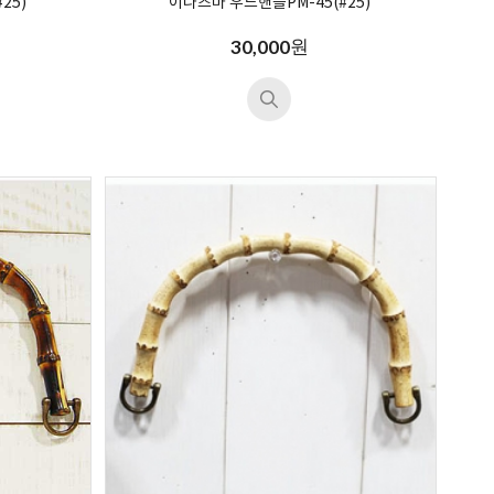
25)
이나즈마 우드핸들PM-45(#25)
원
30,000