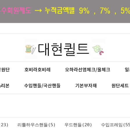
본원단
호비라호비레
오하라선염체크/울체크
일
&리본
수입핸들/국산핸들
기본부자재
원단세트
23)
리틀하우스핸들(5)
우드핸들(20)
수입프레임(55