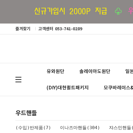
즐겨찾기
고객센터
053-741-0289
유와원단
솔레이아도원단
일
(DIY)대현퀼트패키지
모쿠바레이스
우드핸들
(수입)반제품(7)
이나즈마핸들(304)
쟈스민핸들(