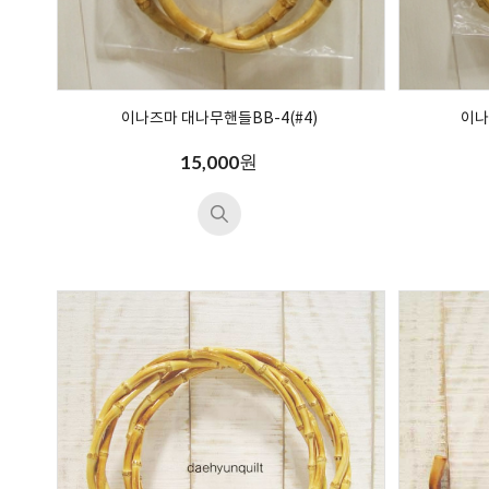
이나즈마 대나무핸들BB-4(#4)
이나
원
15,000