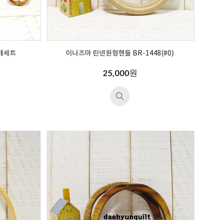
개세트
이나즈마 린넨원형핸들 BR-1448(#0)
원
25,000