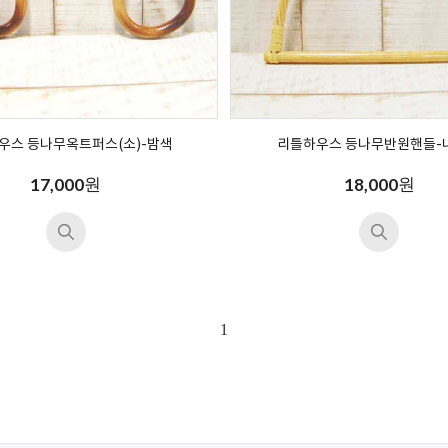
우스 등나무옥트퍼스(소)-밤색
리틀하우스 등나무반원핸들-
원
원
17,000
18,000
1