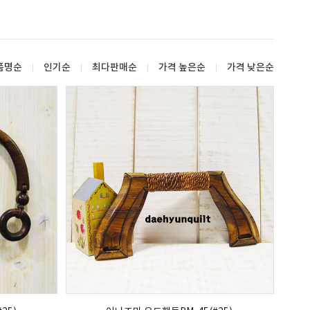
품명순
인기순
최다판매순
가격 높은순
가격 낮은순