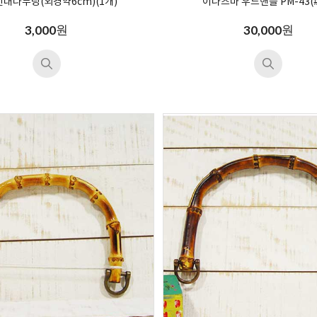
대나무링(외경약6cm)(1개)
이나즈마 우드핸들 PM-43(#
원
원
3,000
30,000