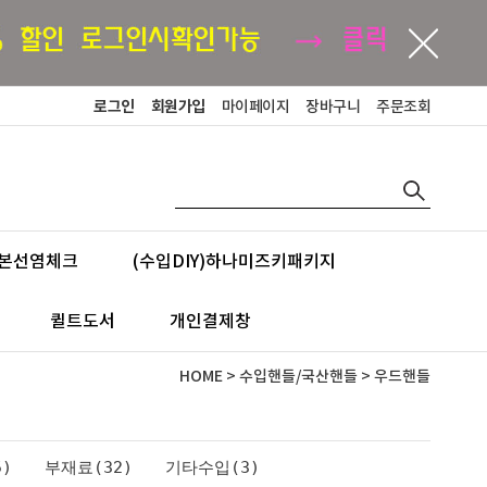
로그인
회원가입
마이페이지
장바구니
주문조회
본선염체크
(수입DIY)하나미즈키패키지
퀼트도서
개인결제창
HOME
>
수입핸들/국산핸들
>
우드핸들
)
부재료(32)
기타수입(3)