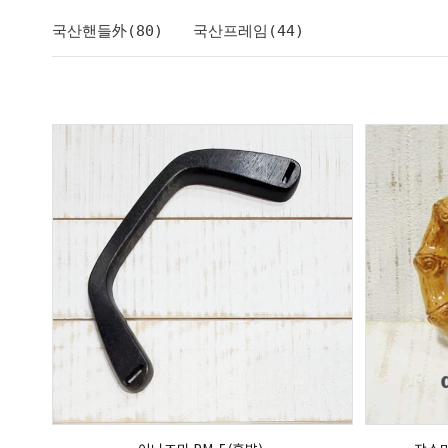
국산핸들外(80)
국산프레임(44)