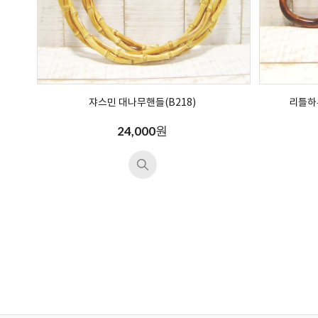
쟈스민 대나무핸들(B218)
리틀하
원
24,000