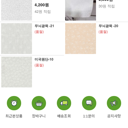
4,200원
30원 적립
42원 적립
무늬광목 -21
무늬광목 -20
(품절)
(품절)
미국원단-10
(품절)
최근본상품
장바구니
배송조회
1:1문의
공지사항