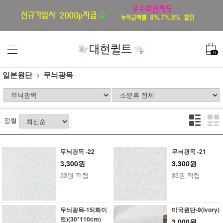
0
일본원단
무늬광목
정렬
무늬광목 -22
무늬광목 -21
3,300원
3,300원
33원 적립
33원 적립
무늬광목-15(화이
미국원단-9(ivory)
트)(30*110cm)
3,000원