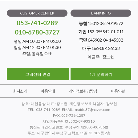
CUSTOMER CENTER
BANK INFO
053-741-0289
농협
150120-52-049572
010-6780-3727
기업
152-055542-01-011
국민
645902-04-145582
평일 AM 10:00 - PM 06:00
점심 AM 12:30 - PM 01:30
대구
166-08-126133
주말, 공휴일 OFF
예금주 : 장보현
고객센터 연결
1:1 문의하기
회사소개
이용안내
개인정보취급방침
이용약관
상호 : 대현통상 대표 : 장보현 개인정보 보호 책임자 : 장보현
TEL : 053-741-0289 EMAIL : maido37@naver.com
FAX: 053-756-1287
사업자등록번호 : 502-07-93310
통신판매업신고번호 : 수성구청 제2005-00736호
주소 : 대구광역시 수성구 교학로 11길 73, 102동 2층