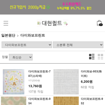
0
일본원단
다이와보프린트
정렬
다이와보프린트-7
다이와보-953(화
87(소라색)
이트)
17,200원
6,200원
13,760원
62원 적립
137원 적립
다이와보프린트-9
다이와보프린트-9
54
52