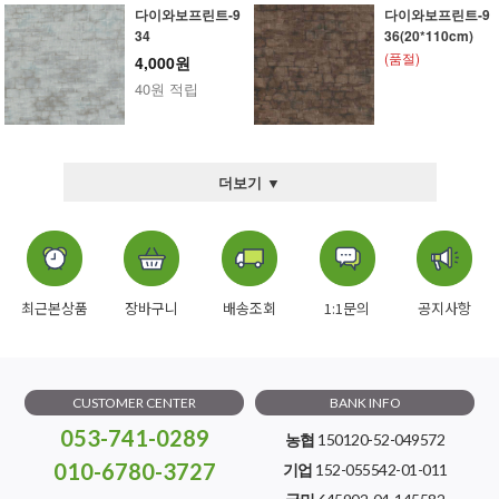
다이와보프린트-9
다이와보프린트-9
34
36(20*110cm)
(품절)
4,000원
40원 적립
더보기 ▼
최근본상품
장바구니
배송조회
1:1문의
공지사항
CUSTOMER CENTER
BANK INFO
053-741-0289
농협
150120-52-049572
010-6780-3727
기업
152-055542-01-011