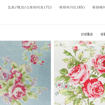
)
도트/체크/스트라이프(71)
유와자가드(65)
유와레이
신상품순
상