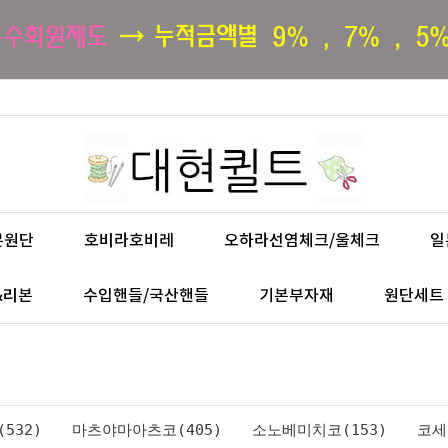
본원단
호비라호비레
오하라선염체크/울체크
일
&리본
수입핸들/국산핸들
기본부자재
원단세트
532)
마츠야마아츠코(405)
소노베미치코(153)
코세