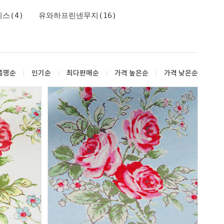
스(4)
유와하프린넨무지(16)
품명순
인기순
최다판매순
가격 높은순
가격 낮은순