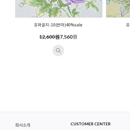
유와골지-10(반마)40%sale
유
원
12,600원
7,560
CUSTOMER CENTER
회사소개