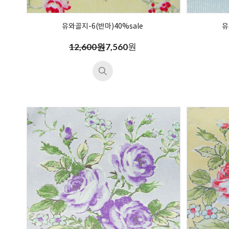
유와골지-6(반마)40%sale
유
원
12,600원
7,560