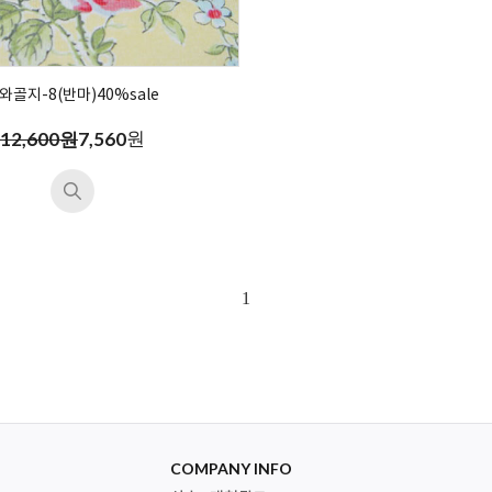
와골지-8(반마)40%sale
원
12,600원
7,560
1
COMPANY INFO