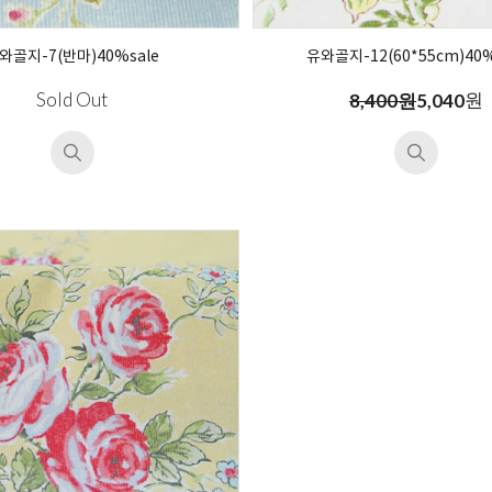
와골지-7(반마)40%sale
유와골지-12(60*55cm)40%
Sold Out
원
8,400원
5,040