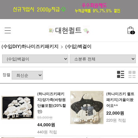
0
(수입DIY)하나미즈키패키지
(수입)벽걸이
정렬
(하나미즈키패키
(하나미즈키 퀼트
지)양가족(바탕원
패키지)겨울이왔
단불포함)(20%할
어요^^
인)
22,000원
55,000원
220원 적립
44,000원
440원 적립