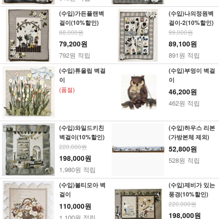
(수입)가든플랜벽
(수입)나의정원벽
걸이(10%할인)
걸이-2(10%할인)
88,000원
99,000원
79,200원
89,100원
792원 적립
891원 적립
(수입)튜울립 벽걸
(수입)부엉이 벽걸
이
이
(품절)
46,200원
462원 적립
(수입)와일드키친
(수입)하우스 리본
벽걸이(10%할인)
(가방본체 제외)
220,000원
52,800원
198,000원
528원 적립
1,980원 적립
(수입)볼티모아 벽
(수입)제비가 있는
걸이
풍경(10%할인)
220,000원
110,000원
198,000원
1,100원 적립