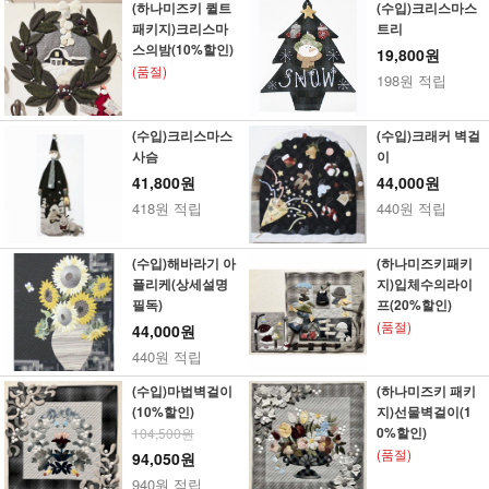
(하나미즈키 퀼트
(수입)크리스마스
패키지)크리스마
트리
스의밤(10%할인)
19,800원
(품절)
198원 적립
(수입)크리스마스
(수입)크래커 벽걸
사슴
이
41,800원
44,000원
418원 적립
440원 적립
(수입)해바라기 아
(하나미즈키패키
플리케(상세설명
지)입체수의라이
필독)
프(20%할인)
(품절)
44,000원
440원 적립
(수입)마법벽걸이
(하나미즈키 패키
(10%할인)
지)선물벽걸이(1
0%할인)
104,500원
(품절)
94,050원
940원 적립