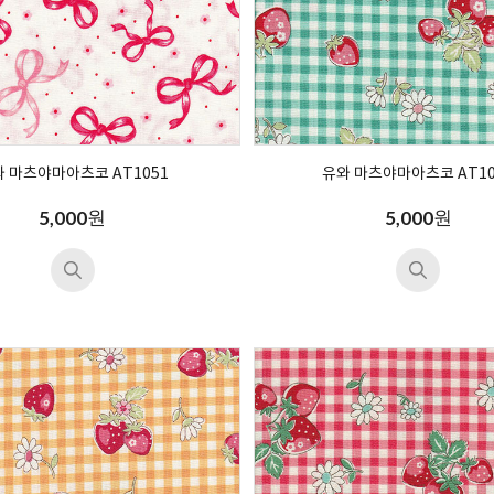
 마츠야마아츠코 AT1051
유와 마츠야마아츠코 AT10
원
원
5,000
5,000