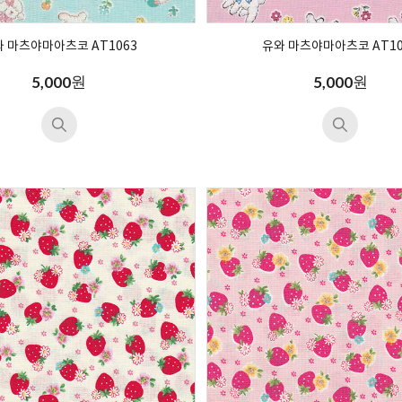
 마츠야마아츠코 AT1063
유와 마츠야마아츠코 AT10
원
원
5,000
5,000