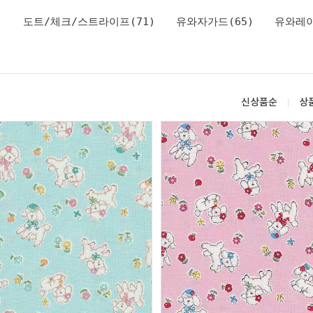
)
도트/체크/스트라이프(71)
유와자가드(65)
유와레이
신상품순
상