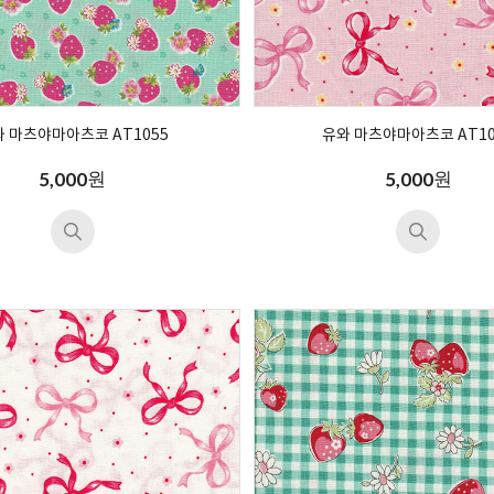
 마츠야마아츠코 AT1055
유와 마츠야마아츠코 AT10
원
원
5,000
5,000