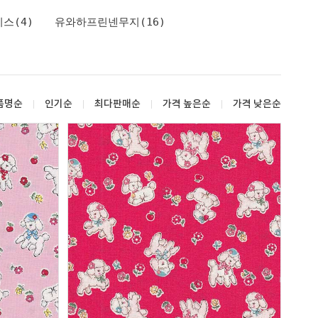
스(4)
유와하프린넨무지(16)
품명순
인기순
최다판매순
가격 높은순
가격 낮은순