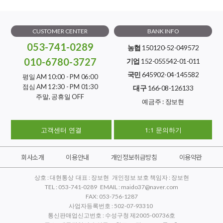
CUSTOMER CENTER
BANK INFO
053-741-0289
농협
150120-52-049572
010-6780-3727
기업
152-055542-01-011
국민
645902-04-145582
평일 AM 10:00 - PM 06:00
점심 AM 12:30 - PM 01:30
대구
166-08-126133
주말, 공휴일 OFF
예금주 : 장보현
고객센터 연결
1:1 문의하기
회사소개
이용안내
개인정보취급방침
이용약관
상호 : 대현통상 대표 : 장보현 개인정보 보호 책임자 : 장보현
TEL : 053-741-0289 EMAIL : maido37@naver.com
FAX: 053-756-1287
사업자등록번호 : 502-07-93310
통신판매업신고번호 : 수성구청 제2005-00736호