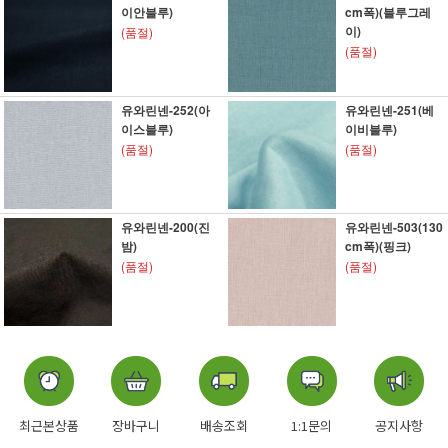
이안블루)
cm폭)(블루그레
이)
(품절)
(품절)
유와린넨-252(아
유와린넨-251(베
이스블루)
이비블루)
(품절)
(품절)
유와린넨-200(진
유와린넨-503(130
밤)
cm폭)(핑크)
(품절)
(품절)
최근본상품
장바구니
배송조회
1:1문의
공지사항