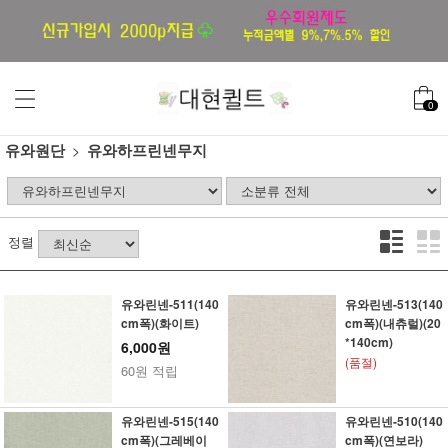
0
유와원단
유와하프린넨무지
정렬
유와린넨-511(140
유와린넨-513(140
cm폭)(화이트)
cm폭)(내츄럴)(20
*140cm)
6,000원
(품절)
60원 적립
유와린넨-515(140
유와린넨-510(140
cm폭)(그레베이
cm폭)(연보라)