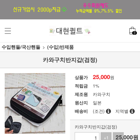
0
수입핸들/국산핸들
(수입)반제품
카와구치반지갑(검정)
25,000
상품가
원
적립금
1%
제조원
카와구치
원산지
일본
배송비
(조건)
지역별
카와구치반지갑(검정)
25,000
원
+1
-1