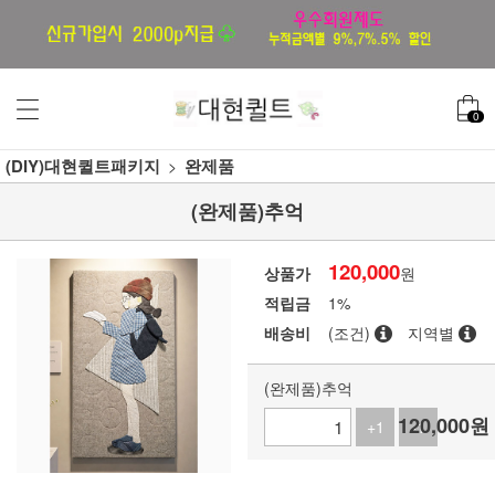
0
(DIY)대현퀼트패키지
완제품
(완제품)추억
120,000
상품가
원
적립금
1%
배송비
(조건)
지역별
(완제품)추억
120,000
원
+1
-1