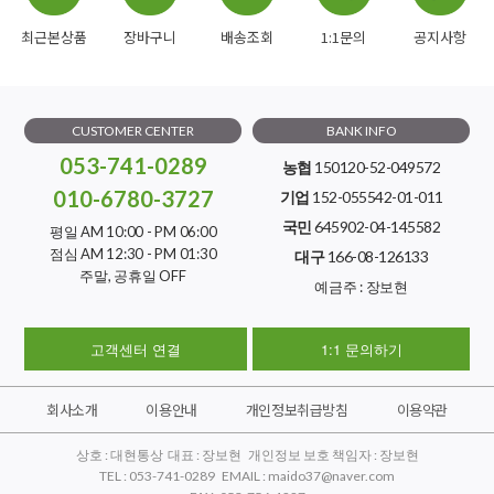
최근본상품
장바구니
배송조회
1:1문의
공지사항
CUSTOMER CENTER
BANK INFO
053-741-0289
농협
150120-52-049572
010-6780-3727
기업
152-055542-01-011
국민
645902-04-145582
평일 AM 10:00 - PM 06:00
점심 AM 12:30 - PM 01:30
대구
166-08-126133
주말, 공휴일 OFF
예금주 : 장보현
고객센터 연결
1:1 문의하기
회사소개
이용안내
개인정보취급방침
이용약관
상호 : 대현통상 대표 : 장보현 개인정보 보호 책임자 : 장보현
TEL : 053-741-0289 EMAIL : maido37@naver.com