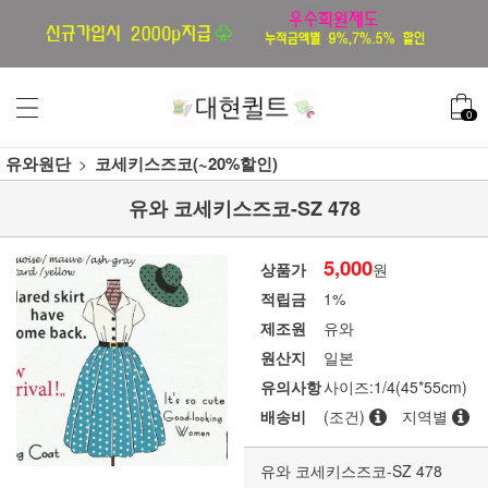
0
유와원단
코세키스즈코(~20%할인)
유와 코세키스즈코-SZ 478
5,000
상품가
원
적립금
1%
제조원
유와
원산지
일본
유의사항
사이즈:1/4(45*55cm)
배송비
(조건)
지역별
유와 코세키스즈코-SZ 478