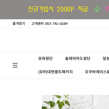
즐겨찾기
고객센터
053-741-0289
유와원단
솔레이아도원단
일
(DIY)대현퀼트패키지
모쿠바레이스