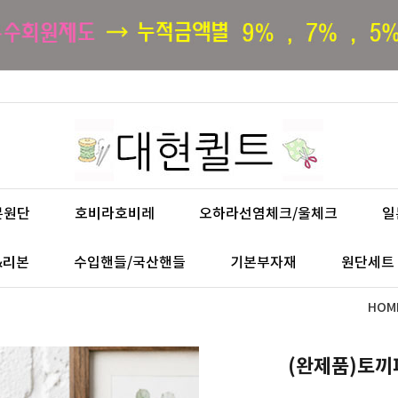
본원단
호비라호비레
오하라선염체크/울체크
일
&리본
수입핸들/국산핸들
기본부자재
원단세트
HOM
(완제품)토