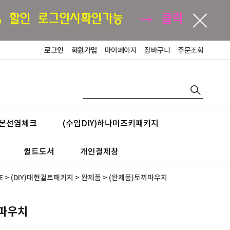
로그인
회원가입
마이페이지
장바구니
주문조회
본선염체크
(수입DIY)하나미즈키패키지
퀼트도서
개인결제창
E
>
(DIY)대현퀼트패키지
>
완제품
> (완제품)토끼파우치
끼파우치