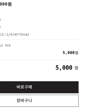
000
원
와
본
즈:1/4(45*55cm)
Z 459
5,000
원
5,000
원
바로구매
장바구니