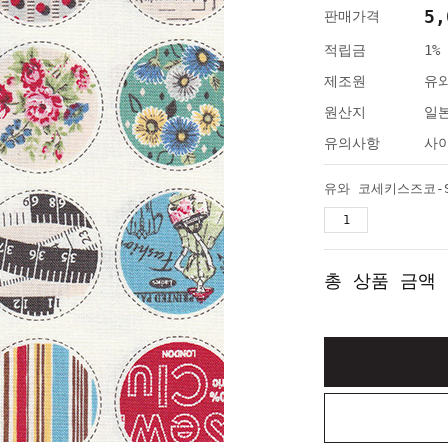
5,
판매가격
적립금
1%
제조원
유
원산지
일
유의사항
사이
유와 코세키스즈코-S
총 상품 금액