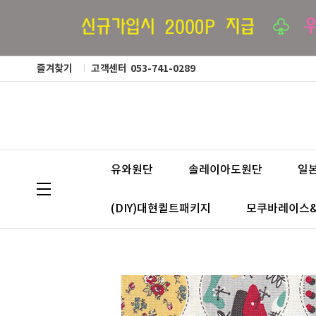
즐겨찾기
고객센터
053-741-0289
유와원단
솔레이아도원단
일
(DIY)대현퀼트패키지
모쿠바레이스