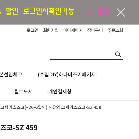
로그인
회원가입
마이페이지
장바구니
주문조회
본선염체크
(수입DIY)하나미즈키패키지
퀼트도서
개인결제창
>
코세키스즈코(~20%할인)
> 유와 코세키스즈코-SZ 459
코-SZ 459