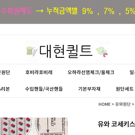
본원단
호비라호비레
오하라선염체크/울체크
일
&리본
수입핸들/국산핸들
기본부자재
원단세트
HOME
>
유와원단
유와 코세키스즈