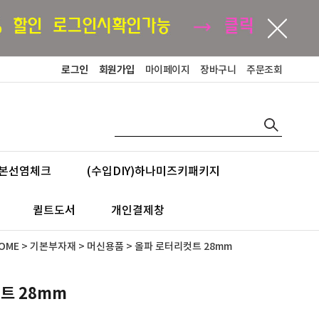
로그인
회원가입
마이페이지
장바구니
주문조회
본선염체크
(수입DIY)하나미즈키패키지
퀼트도서
개인결제창
OME
>
기본부자재
>
머신용품
> 올파 로터리컷트 28mm
트 28mm