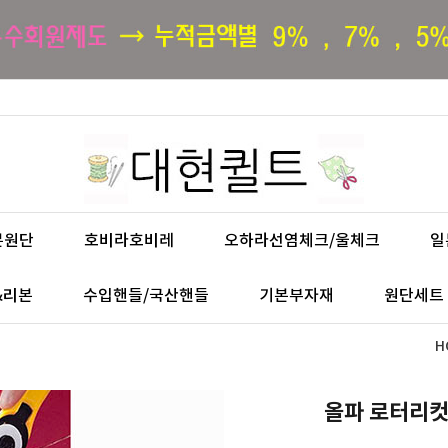
본원단
호비라호비레
오하라선염체크/울체크
일
&리본
수입핸들/국산핸들
기본부자재
원단세트
H
올파 로터리컷