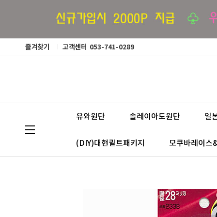
즐겨찾기
고객센터
053-741-0289
유와원단
솔레이아도원단
일
(DIY)대현퀼트패키지
모쿠바레이스