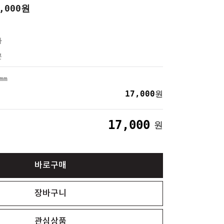
,000
원
파
본
mm
17,000
원
17,000
원
바로구매
장바구니
관심상품