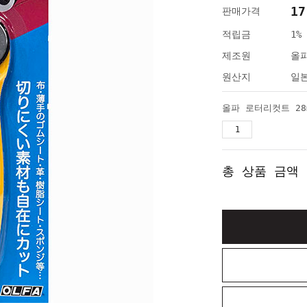
17
판매가격
적립금
1%
제조원
올
원산지
일
올파 로터리컷트 28
총 상품 금액