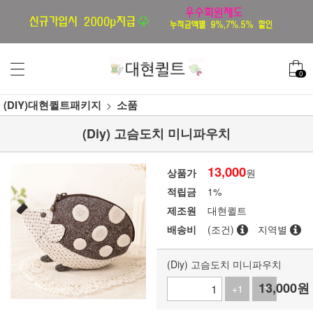
0
(DIY)대현퀼트패키지
소품
(Diy) 고슴도치 미니파우치
13,000
상품가
원
적립금
1%
제조원
대현퀼트
배송비
(조건)
지역별
(Diy) 고슴도치 미니파우치
13,000
원
+1
-1