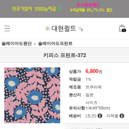
0
솔레이아도원단
솔레이아도프린트
키피스 프린트-372
6,800
상품가
원
적립금
1%
제조원
쯔쿠리에
원산지
일본
사이즈 :
유의사항
1/4(45*55cm)
배송비
(조건)
지역별