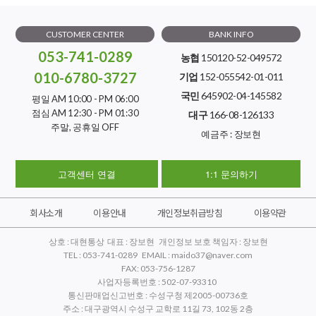
CUSTOMER CENTER
BANK INFO
053-741-0289
농협
150120-52-049572
010-6780-3727
기업
152-055542-01-011
국민
645902-04-145582
평일 AM 10:00 - PM 06:00
점심 AM 12:30 - PM 01:30
대구
166-08-126133
주말, 공휴일 OFF
예금주 : 장보현
고객센터 연결
1:1 문의하기
회사소개
이용안내
개인정보취급방침
이용약관
상호 : 대현통상 대표 : 장보현 개인정보 보호 책임자 : 장보현
TEL : 053-741-0289 EMAIL : maido37@naver.com
FAX: 053-756-1287
사업자등록번호 : 502-07-93310
통신판매업신고번호 : 수성구청 제2005-00736호
주소 : 대구광역시 수성구 교학로 11길 73, 102동 2층