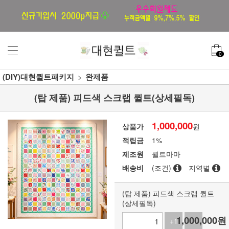
0
(DIY)대현퀼트패키지
완제품
(탑 제품) 피드색 스크랩 퀼트(상세필독)
1,000,000
상품가
원
적립금
1%
제조원
퀼트마마
배송비
(조건)
지역별
(탑 제품) 피드색 스크랩 퀼트
(상세필독)
1,000,000
원
+1
-1