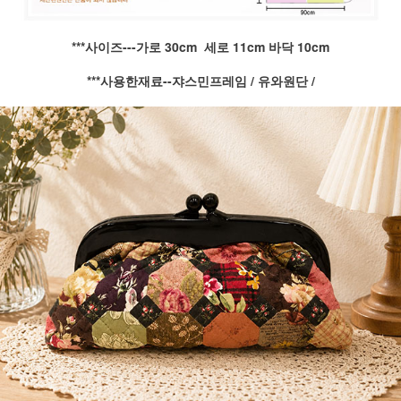
***사이즈---가로
30cm 세로 11cm 바닥 10cm
***사용한재료--쟈스민프레임 / 유와원단 /