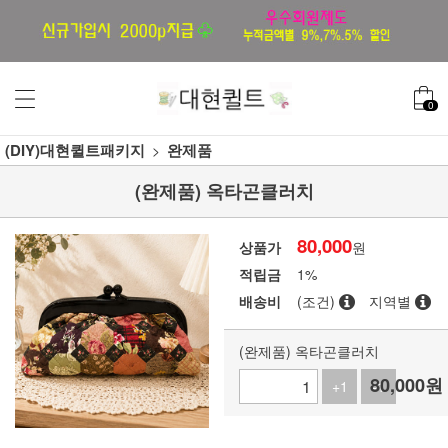
0
(DIY)대현퀼트패키지
완제품
(완제품) 옥타곤클러치
80,000
상품가
원
적립금
1%
배송비
(조건)
지역별
(완제품) 옥타곤클러치
80,000
원
+1
-1