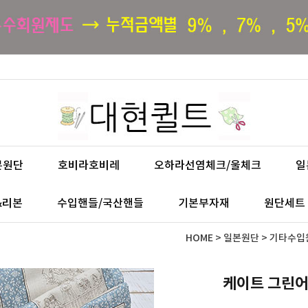
본원단
호비라호비레
오하라선염체크/울체크
일
&리본
수입핸들/국산핸들
기본부자재
원단세트
HOME
>
일본원단
>
기타수입원
케이트 그린어웨