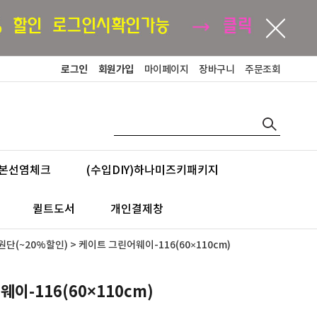
로그인
회원가입
마이페이지
장바구니
주문조회
본선염체크
(수입DIY)하나미즈키패키지
퀼트도서
개인결제창
단(~20%할인)
> 케이트 그린어웨이-116(60×110cm)
이-116(60×110cm)