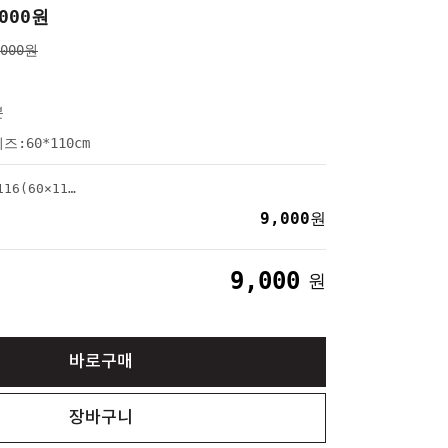
000
원
,000원
본
즈:60*110cm
케이트 그린어웨이-116(60×110cm)
9,000
원
9,000
원
바로구매
장바구니