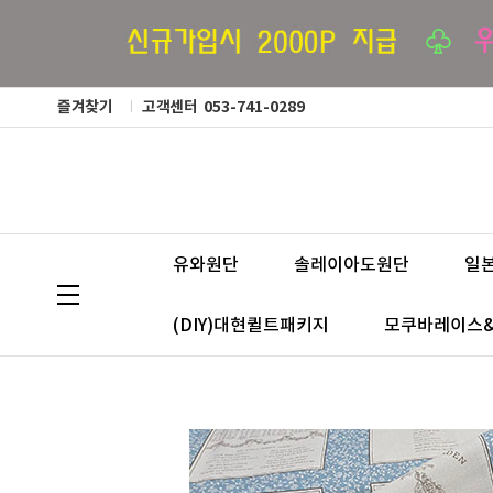
즐겨찾기
고객센터
053-741-0289
유와원단
솔레이아도원단
일
(DIY)대현퀼트패키지
모쿠바레이스