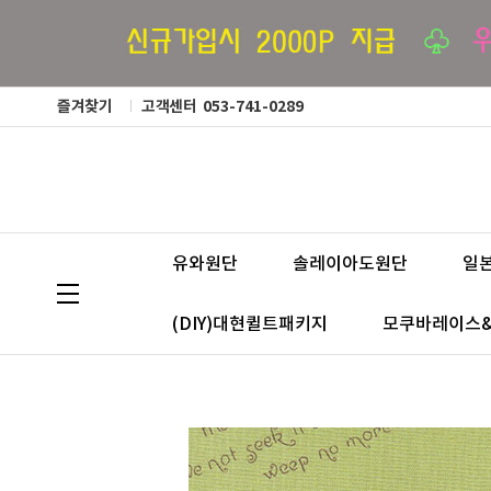
즐겨찾기
고객센터
053-741-0289
유와원단
솔레이아도원단
일
(DIY)대현퀼트패키지
모쿠바레이스