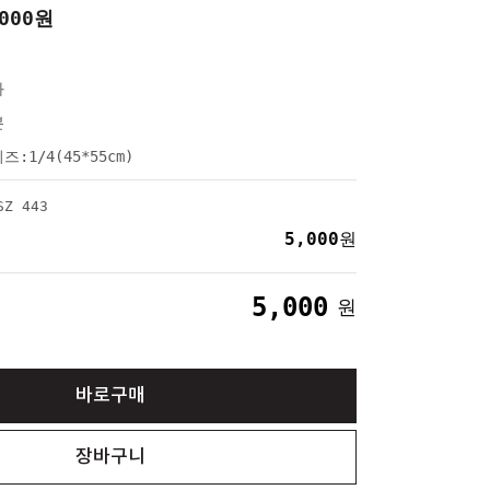
000
원
와
본
즈:1/4(45*55cm)
Z 443
5,000
원
5,000
원
바로구매
장바구니