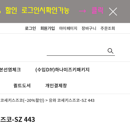
로그인
회원가입
마이페이지
장바구니
주문조회
본선염체크
(수입DIY)하나미즈키패키지
퀼트도서
개인결제창
>
코세키스즈코(~20%할인)
> 유와 코세키스즈코-SZ 443
코-SZ 443