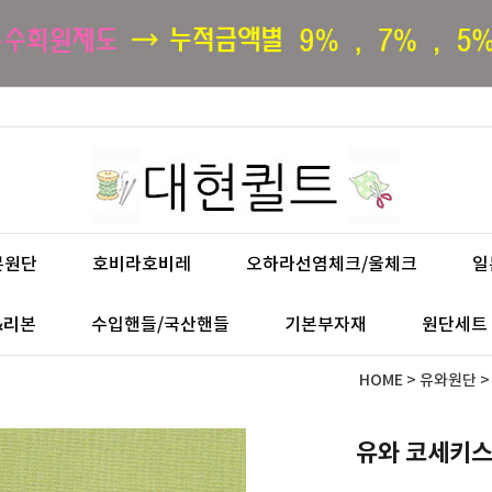
본원단
호비라호비레
오하라선염체크/울체크
일
&리본
수입핸들/국산핸들
기본부자재
원단세트
HOME
>
유와원단
유와 코세키스즈