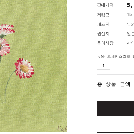
5,
판매가격
적립금
1%
제조원
유
원산지
일
유의사항
사이
유와 코세키스즈코-S
총 상품 금액