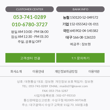
CUSTOMER CENTER
BANK INFO
053-741-0289
농협
150120-52-049572
010-6780-3727
기업
152-055542-01-011
국민
645902-04-145582
평일 AM 10:00 - PM 06:00
점심 AM 12:30 - PM 01:30
대구
166-08-126133
주말, 공휴일 OFF
예금주 : 장보현
고객센터 연결
1:1 문의하기
회사소개
이용안내
개인정보취급방침
이용약관
상호 : 대현통상 대표 : 장보현 개인정보 보호 책임자 : 장보현
TEL : 053-741-0289 EMAIL : maido37@naver.com
FAX: 053-756-1287
사업자등록번호 : 502-07-93310
통신판매업신고번호 : 수성구청 제2005-00736호
주소 : 대구광역시 수성구 교학로 11길 73, 102동 2층