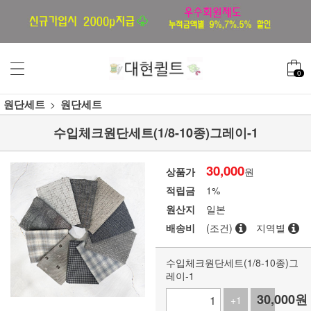
0
원단세트
원단세트
수입체크원단세트(1/8-10종)그레이-1
30,000
상품가
원
적립금
1%
원산지
일본
배송비
(조건)
지역별
수입체크원단세트(1/8-10종)그
레이-1
30,000
원
+1
-1