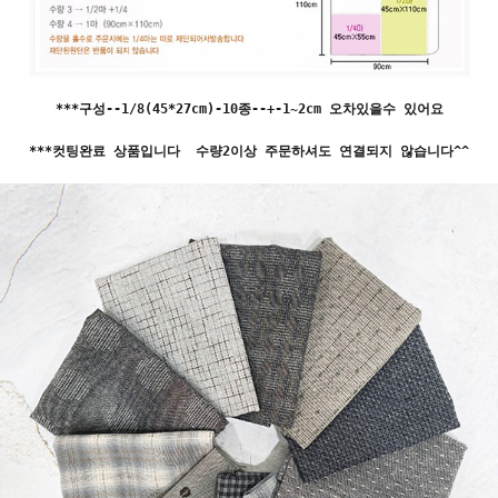
***구성--1/8(45*27cm)-10종--+-1~2cm 오차있을수 있어요
***컷팅완료 상품입니다 수량2이상 주문하셔도 연결되지 않습니다^^