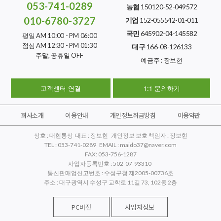
053-741-0289
농협
150120-52-049572
010-6780-3727
기업
152-055542-01-011
국민
645902-04-145582
평일 AM 10:00 - PM 06:00
점심 AM 12:30 - PM 01:30
대구
166-08-126133
주말, 공휴일 OFF
예금주 : 장보현
고객센터 연결
1:1 문의하기
회사소개
이용안내
개인정보취급방침
이용약관
상호 : 대현통상 대표 : 장보현 개인정보 보호 책임자 : 장보현
TEL : 053-741-0289 EMAIL : maido37@naver.com
FAX: 053-756-1287
사업자등록번호 : 502-07-93310
통신판매업신고번호 : 수성구청 제2005-00736호
주소 : 대구광역시 수성구 교학로 11길 73, 102동 2층
PC버전
사업자정보