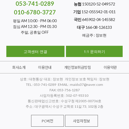
053-741-0289
농협
150120-52-049572
010-6780-3727
기업
152-055542-01-011
국민
645902-04-145582
평일 AM 10:00 - PM 06:00
점심 AM 12:30 - PM 01:30
대구
166-08-126133
주말, 공휴일 OFF
예금주 : 장보현
고객센터 연결
1:1 문의하기
회사소개
이용안내
개인정보취급방침
이용약관
상호 : 대현통상 대표 : 장보현 개인정보 보호 책임자 : 장보현
TEL : 053-741-0289 EMAIL : maido37@naver.com
FAX: 053-756-1287
사업자등록번호 : 502-07-93310
통신판매업신고번호 : 수성구청 제2005-00736호
주소 : 대구광역시 수성구 교학로 11길 73, 102동 2층
PC버전
사업자정보