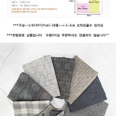
***구성--1/8(45*27cm)-10종--+-1~2cm 오차있을수 있어요
***컷팅완료 상품입니다 수량2이상 주문하셔도 연결되지 않습니다^^