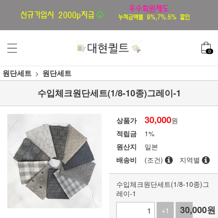
0
원단세트
원단세트
수입체크원단세트(1/8-10종)그레이-1
30,000
상품가
원
적립금
1%
원산지
일본
배송비
(조건)
지역별
수입체크원단세트(1/8-10종)그
레이-1
30,000
원
+1
-1