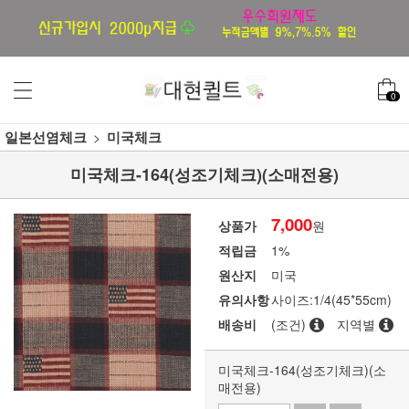
0
일본선염체크
미국체크
미국체크-164(성조기체크)(소매전용)
7,000
상품가
원
적립금
1%
원산지
미국
유의사항
사이즈:1/4(45*55cm)
배송비
(조건)
지역별
미국체크-164(성조기체크)(소
매전용)