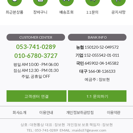
최근본상품
장바구니
배송조회
1:1문의
공지사항
CUSTOMER CENTER
BANK INFO
053-741-0289
농협
150120-52-049572
010-6780-3727
기업
152-055542-01-011
국민
645902-04-145582
평일 AM 10:00 - PM 06:00
점심 AM 12:30 - PM 01:30
대구
166-08-126133
주말, 공휴일 OFF
예금주 : 장보현
고객센터 연결
1:1 문의하기
회사소개
이용안내
개인정보취급방침
이용약관
상호 : 대현통상 대표 : 장보현 개인정보 보호 책임자 : 장보현
TEL : 053-741-0289 EMAIL : maido37@naver.com