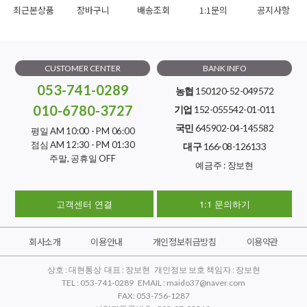
최근본상품
장바구니
배송조회
1:1문의
공지사항
CUSTOMER CENTER
BANK INFO
053-741-0289
농협
150120-52-049572
010-6780-3727
기업
152-055542-01-011
국민
645902-04-145582
평일 AM 10:00 - PM 06:00
점심 AM 12:30 - PM 01:30
대구
166-08-126133
주말, 공휴일 OFF
예금주 : 장보현
고객센터 연결
1:1 문의하기
회사소개
이용안내
개인정보취급방침
이용약관
상호 : 대현통상 대표 : 장보현 개인정보 보호 책임자 : 장보현
TEL : 053-741-0289 EMAIL : maido37@naver.com
FAX: 053-756-1287