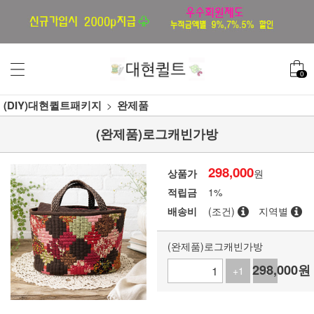
0
(DIY)대현퀼트패키지
완제품
(완제품)로그캐빈가방
298,000
상품가
원
적립금
1%
배송비
(조건)
지역별
(완제품)로그캐빈가방
298,000
원
+1
-1