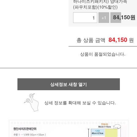
하나미즈키패키지) 양대가족
(파우치포함)(10%할인)
84,150
원
+1
-1
84,150
총 상품 금액
원
상품이 품절되었습니다.
상세정보 새창 열기
상세 정보를 확대해 보실 수 있습니다.