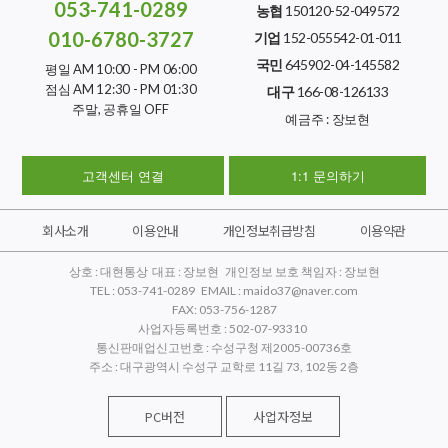
053-741-0289
농협
150120-52-049572
010-6780-3727
기업
152-055542-01-011
국민
645902-04-145582
평일 AM 10:00 - PM 06:00
점심 AM 12:30 - PM 01:30
대구
166-08-126133
주말, 공휴일 OFF
예금주 : 장보현
고객센터 연결
1:1 문의하기
회사소개
이용안내
개인정보취급방침
이용약관
상호 : 대현통상 대표 : 장보현 개인정보 보호 책임자 : 장보현
TEL : 053-741-0289 EMAIL : maido37@naver.com
FAX: 053-756-1287
사업자등록번호 : 502-07-93310
통신판매업신고번호 : 수성구청 제2005-00736호
주소 : 대구광역시 수성구 교학로 11길 73, 102동 2층
PC버전
사업자정보