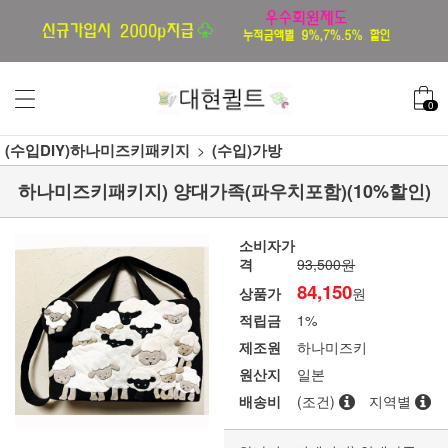
0
(수입DIY)하나미즈키패키지
(수입)가방
하나미즈키패키지) 양대가족(파우치포함)(10%할인)
소비자가
격
93,500원
84,150
상품가
원
적립금
1%
제조원
하나미즈키
원산지
일본
배송비
(조건)
지역별