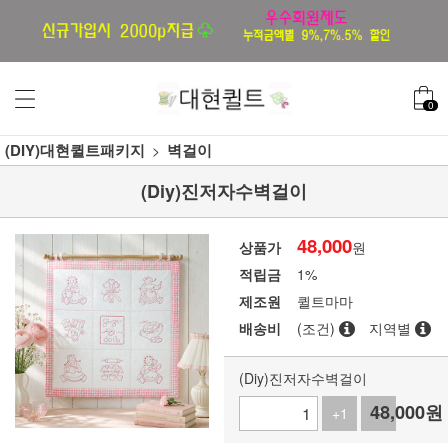
0
(DIY)대현퀼트패키지
벽걸이
(Diy)진저자수벽걸이
48,000
상품가
원
적립금
1%
제조원
퀼트마마
배송비
(조건)
지역별
(Diy)진저자수벽걸이
48,000
원
+1
-1