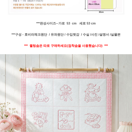
***완성사이즈--가로 53 cm 세로 53 cm
***구성 - 호비라체크원단 / 유와원단 /
수입뒷감 / 수실 /사진 /설명서 /실물본
*** 퀼팅솜은 따로 구매하세요(접착솜을 사용했습니다) ***