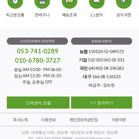
최근본상품
장바구니
배송조회
1:1문의
공지사항
CUSTOMER CENTER
BANK INFO
053-741-0289
농협
150120-52-049572
010-6780-3727
기업
152-055542-01-011
국민
645902-04-145582
평일 AM 10:00 - PM 06:00
점심 AM 12:30 - PM 01:30
대구
166-08-126133
주말, 공휴일 OFF
예금주 : 장보현
고객센터 연결
1:1 문의하기
회사소개
이용안내
개인정보취급방침
이용약관
상호 : 대현통상 대표 : 장보현 개인정보 보호 책임자 : 장보현
TEL : 053-741-0289 EMAIL : maido37@naver.com