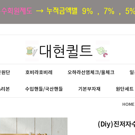
본원단
호비라호비레
오하라선염체크/울체크
일
&리본
수입핸들/국산핸들
기본부자재
원단세트
HOME
(Diy)진저