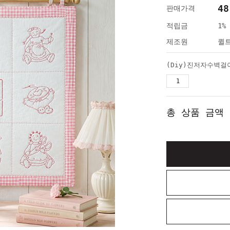
48
판매가격
적립금
1%
제조원
퀼
(Diy)진저자수벽걸
총 상품 금액