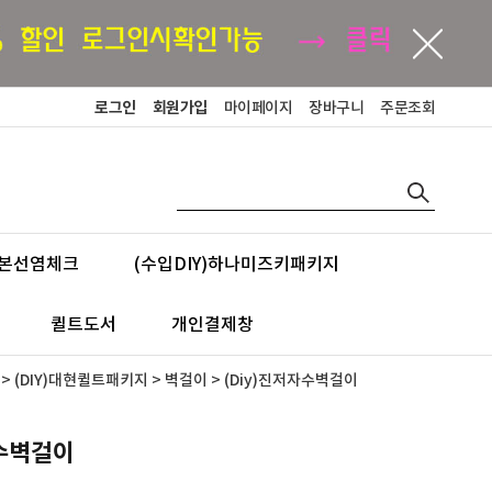
로그인
회원가입
마이페이지
장바구니
주문조회
본선염체크
(수입DIY)하나미즈키패키지
퀼트도서
개인결제창
>
(DIY)대현퀼트패키지
>
벽걸이
> (Diy)진저자수벽걸이
자수벽걸이