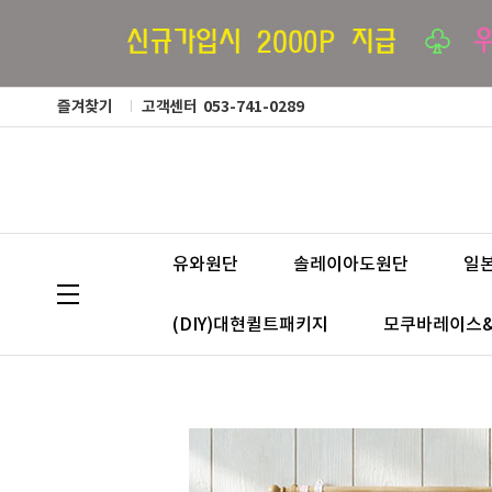
즐겨찾기
고객센터
053-741-0289
유와원단
솔레이아도원단
일
(DIY)대현퀼트패키지
모쿠바레이스