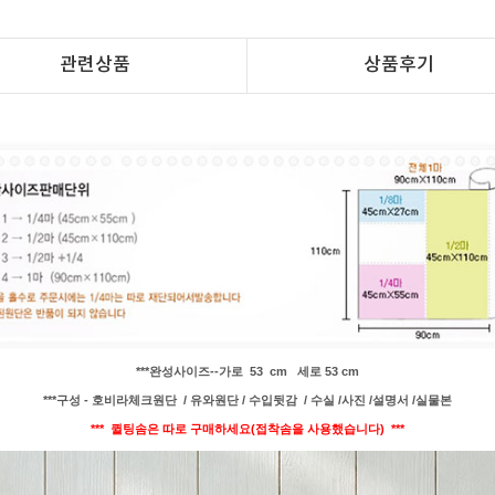
관련상품
상품후기
***완성사이즈--가로 53 cm 세로 53 cm
***구성 - 호비라체크원단 / 유와원단 /
수입뒷감 / 수실 /사진 /설명서 /실물본
*** 퀼팅솜은 따로 구매하세요(접착솜을 사용했습니다) ***