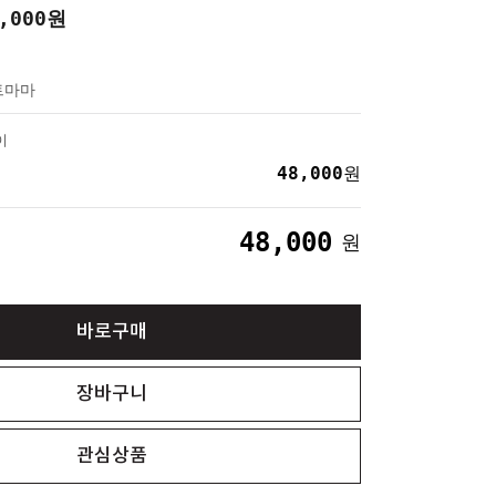
,000
원
트마마
이
48,000
원
48,000
원
바로구매
장바구니
관심상품